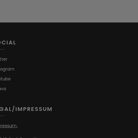
OCIAL
tter
tagram
utube
ava
EGAL/IMPRESSUM
pressum