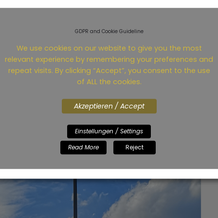
te ich darauf diesen Post online zu stellen.
ernet gekommen. Aber die Bilder hochladen … usw
 ich eine Quelle des edlen Gutes „Bits ins WWW“
GDPR and Cookie Guideline
 Trainingstag…
We use cookies on our website to give you the most
relevant experience by remembering your preferences and
repeat visits. By clicking “Accept”, you consent to the use
ad More
of ALL the cookies.
Akzeptieren / Accept
Einstellungen / Settings
Read More
Reject