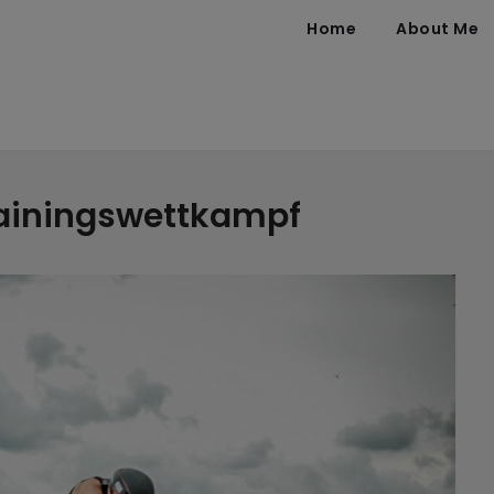
Home
About Me
ainingswettkampf