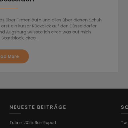
alles über Firmenläufe und alles über diesen Schuh
rst ein kurzer Rückblick auf den Düsseldorfer
und Augsburg wusste ich circa was auf mich
Startblock, circa…
ad More
NEUESTE BEITRÄGE
S
Tallinn 2025. Run Report.
Twi