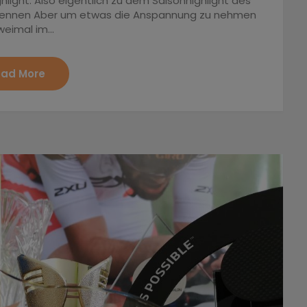
ight. Also eigentlich zu dem Saisonhighlight des
33 Rennen Aber um etwas die Anspannung zu nehmen
Zweimal im…
ad More