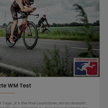
zte WM Test
Tage. „It´s the final countdown, da da daaaaa“.