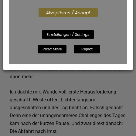
Akzeptieren / Accept
Die Abfahrt muss man auch fahren!
Oben auf dem Hanntenjoch bekamen wir gegen 6-7
Einstellungen / Settings
(die genaue Zeit weiß ich gar nicht mehr) das erste
mal unsere Flaschen und Gels aufgefüllt. Denn der
Read More
Reject
Tag wird lang werden. Der Sonnenaufgang war nicht
der einzige Wechsel zwischen Tag und Nacht. Aber
zum Sonnenuntergang gibt es in einem weiteren Blog
dann mehr.
Ich dachte mir: Wundervoll, erste Herausforderung
geschafft. Weste offen, Lichter langsam
ausgeschalten und der Tag bricht an. Falsch gedacht.
Denn eine der unangenehmeren Challenges des Tages
kam nach der kurzen Pause. Und zwar direkt danach:
Die Abfahrt nach Imst.