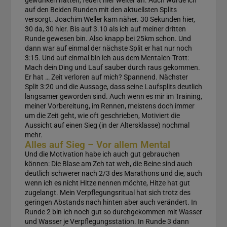
gewunken hatten, feuert hier weiter an. Auch wurde ich
auf den Beiden Runden mit den aktuellsten Splits
versorgt. Joachim Weller kam näher. 30 Sekunden hier,
30 da, 30 hier. Bis auf 3.10 als ich auf meiner dritten
Runde gewesen bin. Also knapp bei 25km schon. Und
dann war auf einmal der nächste Split er hat nur noch
3:15. Und auf einmal bin ich aus dem Mentalen-Trott:
Mach dein Ding und Lauf sauber durch raus gekommen.
Er hat … Zeit verloren auf mich? Spannend. Nächster
Split 3:20 und die Aussage, dass seine Laufsplits deutlich
langsamer geworden sind. Auch wenn es mir im Training,
meiner Vorbereitung, im Rennen, meistens doch immer
um die Zeit geht, wie oft geschrieben, Motiviert die
Aussicht auf einen Sieg (in der Altersklasse) nochmal
mehr.
Alles auf Sieg – Vor allem Mental
Und die Motivation habe ich auch gut gebrauchen
können: Die Blase am Zeh tat weh, die Beine sind auch
deutlich schwerer nach 2/3 des Marathons und die, auch
wenn ich es nicht Hitze nennen möchte, Hitze hat gut
zugelangt. Mein Verpflegungsritual hat sich trotz des
geringen Abstands nach hinten aber auch verändert. In
Runde 2 bin ich noch gut so durchgekommen mit Wasser
und Wasser je Verpflegungsstation. In Runde 3 dann