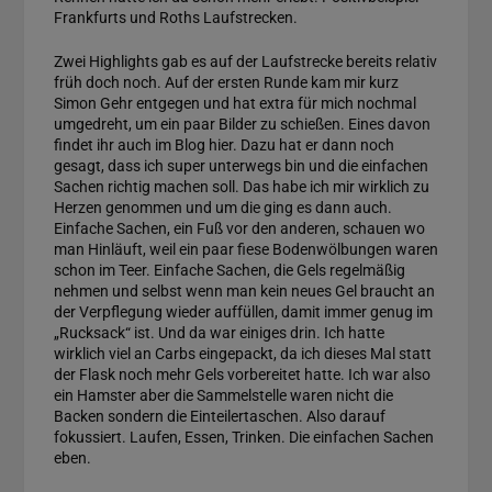
Frankfurts und Roths Laufstrecken.
Zwei Highlights gab es auf der Laufstrecke bereits relativ
früh doch noch. Auf der ersten Runde kam mir kurz
Simon Gehr entgegen und hat extra für mich nochmal
umgedreht, um ein paar Bilder zu schießen. Eines davon
findet ihr auch im Blog hier. Dazu hat er dann noch
gesagt, dass ich super unterwegs bin und die einfachen
Sachen richtig machen soll. Das habe ich mir wirklich zu
Herzen genommen und um die ging es dann auch.
Einfache Sachen, ein Fuß vor den anderen, schauen wo
man Hinläuft, weil ein paar fiese Bodenwölbungen waren
schon im Teer. Einfache Sachen, die Gels regelmäßig
nehmen und selbst wenn man kein neues Gel braucht an
der Verpflegung wieder auffüllen, damit immer genug im
„Rucksack“ ist. Und da war einiges drin. Ich hatte
wirklich viel an Carbs eingepackt, da ich dieses Mal statt
der Flask noch mehr Gels vorbereitet hatte. Ich war also
ein Hamster aber die Sammelstelle waren nicht die
Backen sondern die Einteilertaschen. Also darauf
fokussiert. Laufen, Essen, Trinken. Die einfachen Sachen
eben.