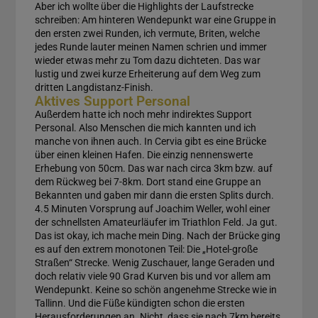
Aber ich wollte über die Highlights der Laufstrecke
schreiben: Am hinteren Wendepunkt war eine Gruppe in
den ersten zwei Runden, ich vermute, Briten, welche
jedes Runde lauter meinen Namen schrien und immer
wieder etwas mehr zu Tom dazu dichteten. Das war
lustig und zwei kurze Erheiterung auf dem Weg zum
dritten Langdistanz-Finish.
Aktives Support Personal
Außerdem hatte ich noch mehr indirektes Support
Personal. Also Menschen die mich kannten und ich
manche von ihnen auch. In Cervia gibt es eine Brücke
über einen kleinen Hafen. Die einzig nennenswerte
Erhebung von 50cm. Das war nach circa 3km bzw. auf
dem Rückweg bei 7-8km. Dort stand eine Gruppe an
Bekannten und gaben mir dann die ersten Splits durch.
4.5 Minuten Vorsprung auf Joachim Weller, wohl einer
der schnellsten Amateurläufer im Triathlon Feld. Ja gut.
Das ist okay, ich mache mein Ding. Nach der Brücke ging
es auf den extrem monotonen Teil: Die „Hotel-große
Straßen“ Strecke. Wenig Zuschauer, lange Geraden und
doch relativ viele 90 Grad Kurven bis und vor allem am
Wendepunkt. Keine so schön angenehme Strecke wie in
Tallinn. Und die Füße kündigten schon die ersten
Herausforderungen an. Nicht, dass sie nach 7km bereits