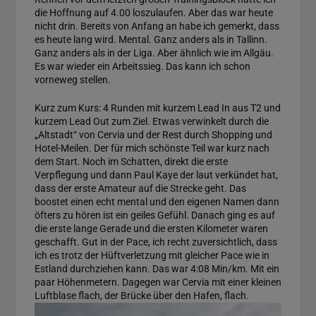
die Hoffnung auf 4.00 loszulaufen. Aber das war heute
nicht drin. Bereits von Anfang an habe ich gemerkt, dass
es heute lang wird. Mental. Ganz anders als in Tallinn.
Ganz anders als in der Liga. Aber ähnlich wie im Allgäu.
Es war wieder ein Arbeitssieg. Das kann ich schon
vorneweg stellen.
Kurz zum Kurs: 4 Runden mit kurzem Lead In aus T2 und
kurzem Lead Out zum Ziel. Etwas verwinkelt durch die
„Altstadt“ von Cervia und der Rest durch Shopping und
Hotel-Meilen. Der für mich schönste Teil war kurz nach
dem Start. Noch im Schatten, direkt die erste
Verpflegung und dann Paul Kaye der laut verkündet hat,
dass der erste Amateur auf die Strecke geht. Das
boostet einen echt mental und den eigenen Namen dann
öfters zu hören ist ein geiles Gefühl. Danach ging es auf
die erste lange Gerade und die ersten Kilometer waren
geschafft. Gut in der Pace, ich recht zuversichtlich, dass
ich es trotz der Hüftverletzung mit gleicher Pace wie in
Estland durchziehen kann. Das war 4:08 Min/km. Mit ein
paar Höhenmetern. Dagegen war Cervia mit einer kleinen
Luftblase flach, der Brücke über den Hafen, flach.