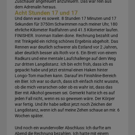
Zuschauer angefeuert anzufeuern. Das war rein aus
dem Adrenalin heraus.
Acht Stunden 17 und 17
Und dann war es soweit. 8 Stunden 17 Minuten und 17
Sekunden für 3750m Schwimmen nach meiner Uhr, 180
ehrliche Kilometer Radfahren und 41.5 Kilometer laufen.
FINISHER. Ironman Italien done. Rechnung bezahlt und
mit Trinkgeld ein richtig schönes Ergebnis abgeholt. Das
Rennen war deutlich schwerer als Estland vor 2 Jahren,
aber deutlich besser als Roth vor 6. Ein Brett von einem
Radkurs und eine mentale Laufchallenge auf dem Weg
zur dritten Langdistanz. Ich bin echt froh, dass ich es
gepackt habe und jetzt erstmal einen Haken hinter
Longo-Tom machen kann. Darauf im Finishline-Bereich
ein Bier. Ich war so durch, dass ich einfach nicht wusste,
ob die mich verarschen oder ob es wahr ist, dass das
Bier mit Alkohol gewesen sei. Gemerkt hatte ich es auf
jeden Fall nicht, wenn es so gewesen wäre. Der Körper
war fertig. Und ihr habe selbst jetzt noch Zeichen der
Langdistanz, wenn ich auf meine Zehen schaue an mir. 6
Wochen später.
Und noch ein wundervoller Abschluss: Ich durfte am
Abend die Rechnung bezahlen. Ich hatte mit einem