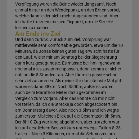
Verpflegung waren die Beine wieder „langsam“. Noch
einmal hinter an den Wendepunkt, an den Briten vorbei,
welche dann leider nicht mehr dagestanden sind. Aber
ich hatte trotzdem meinen Fixpunkt, um die Strecke
kleiner zu machen.
Am Ende ins Ziel
Und dann zurück. Zurück zum Ziel. Vorsprung war
mittlerweile sehr Komfortable geworden, etwa um die 10
Minuten, da Jonas keinen guten Tag erwischt hatte für
den Lauf, wie er mir am Sonntag bei der Siegerehrung
dann kurz gesagt hatte. Es müsste bei ihm irgendwann
nochmal alles zusammenpassen, dann kommt er sicher
nah an die 8 Stunden ran. Aber für mich passte schon
sehr viel zusammen. Als meine Uhr das nächste Mal pfiff
waren es dann 38km. Noch 3500m, außer es wären
auch beim Marathon Meter dazu gekommen im
Vergleich zum Vorjahr. Aber das konnte ich mir nicht
vorstellen, da ich die Strecke ja doch abgescootert bin
am Donnerstag davor. Also noch 3.5km und ich wagte
zum ersten Mal einen Blick auf die Gesamtzeit: 8h 5min.
Der 8h10 Zug war lang abgefahren, aber trotzdem war
ich auf deutlichem Bestzeitkurs unterwegs. Tallinn 8.28.
Italien … Noch 3 Kilometer, einmal die Schmerzen am