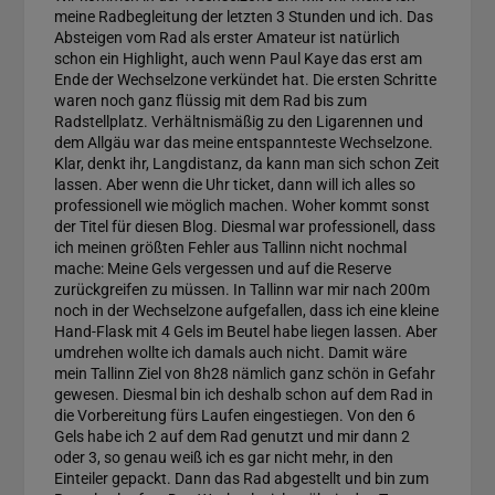
meine Radbegleitung der letzten 3 Stunden und ich. Das
Absteigen vom Rad als erster Amateur ist natürlich
schon ein Highlight, auch wenn Paul Kaye das erst am
Ende der Wechselzone verkündet hat. Die ersten Schritte
waren noch ganz flüssig mit dem Rad bis zum
Radstellplatz. Verhältnismäßig zu den Ligarennen und
dem Allgäu war das meine entspannteste Wechselzone.
Klar, denkt ihr, Langdistanz, da kann man sich schon Zeit
lassen. Aber wenn die Uhr ticket, dann will ich alles so
professionell wie möglich machen. Woher kommt sonst
der Titel für diesen Blog. Diesmal war professionell, dass
ich meinen größten Fehler aus Tallinn nicht nochmal
mache: Meine Gels vergessen und auf die Reserve
zurückgreifen zu müssen. In Tallinn war mir nach 200m
noch in der Wechselzone aufgefallen, dass ich eine kleine
Hand-Flask mit 4 Gels im Beutel habe liegen lassen. Aber
umdrehen wollte ich damals auch nicht. Damit wäre
mein Tallinn Ziel von 8h28 nämlich ganz schön in Gefahr
gewesen. Diesmal bin ich deshalb schon auf dem Rad in
die Vorbereitung fürs Laufen eingestiegen. Von den 6
Gels habe ich 2 auf dem Rad genutzt und mir dann 2
oder 3, so genau weiß ich es gar nicht mehr, in den
Einteiler gepackt. Dann das Rad abgestellt und bin zum