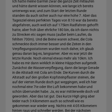
Ich hatte meine Garmin zwar die ganze Zeit mitlaufen
und hätte damit wissen können, wie lange ich bereits
unterwegs war, und zum Start der letzten Runde
standen da auch sicher auch nur eine hohe 7. Aber das
Tagesziel eines perfekten Tages von 8:10 war da bereits
abgefahren, auch weil ich auf 175km Radfahren gehofft
hatte, aber froh über ehrliche 180 bin, da ich dann nichts
zu Strecken etc sagen muss (außer beim Laufen, da
fehlten 700m). Und die Beine waren schwer, die Cola
schmeckte doch immer besser und die Zeiten in den
Verpflegungsstationen wurden noch daher, ich glaub
genau daran lag es, langsamer. Aber es war jetzt die
letzte Runde. Noch einmal etwas mehr als 10km. Ich
habe es mir dann wirklich in kleine Häppchen aufgeteilt.
Zunächst die Wasserverpflegung, dann die lange Gerade
in die Altstadt mit Cola am Ende. Die Kurven durch die
Altstadt auf den großen Kopfsteinpflaster steinen, die
auf der vierten Runde doch gut weggingen, weil ich hier
nochmal eine 7te oder 8te Luft bekommen habe und
schön überrundet habe. Ja, es war mittlerweile doch voll
geworden. Aber das tat gut. Das kurze High ging aber
leider nach 3 Kilometern auch so schnell wie es
gekommen war wieder weg. Nichts mit 4:05 Kilometern
hinten raus und schneller werden. Bei der nächsten