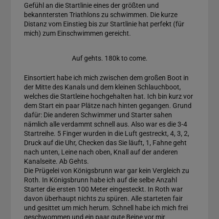
Gefühl an die Startlinie eines der größten und
bekanntersten Triathlons zu schwimmen. Die kurze
Distanz vom Einstieg bis zur Startlinie hat perfekt (für
mich) zum Einschwimmen gereicht.
Auf gehts. 180k to come.
Einsortiert habe ich mich zwischen dem großen Boot in
der Mitte des Kanals und dem kleinen Schlauchboot,
welches die Startleine hochgehalten hat. Ich bin kurz vor
dem Start ein paar Plätze nach hinten gegangen. Grund
dafür: Die anderen Schwimmer und Starter sahen
nämlich alle verdammt schnell aus. Also war es die 3-4
Startreihe. 5 Finger wurden in die Luft gestreckt, 4, 3, 2,
Druck auf die Uhr, Checken das Sie läuft, 1, Fahne geht
nach unten, Leine nach oben, Knall auf der anderen
Kanalseite. Ab Gehts.
Die Prügelei von Königsbrunn war gar kein Vergleich zu
Roth. In Königsbrunn habe ich auf die selbe Anzahl
Starter die ersten 100 Meter eingesteckt. In Roth war
davon überhaupt nichts zu spüren. Alle starteten fair
und gesittet um mich herum. Schnell habe ich mich frei
geschwommen und ein paar gute Beine vor mir