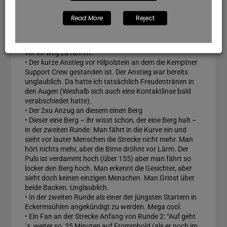
euch dort schon gesehen
• Die Welt-Untergangs-Gewitter-Wolke hinter mir. Ich
Read More
Reject
hatte mich in der 2. Runde schon auf Regen ab
Eckersmühlen eingestellt. In Runde 1 hat sie mich aber
motiviert schneller wieder in den Norden zu kommen und
vor ihr weg zu fahren.
• Der kurze Anstieg vor Hilpolstein an dem die Kemptner
Support Crew gestanden ist. Der Anstieg war bereits
unglaublich. Da hatte ich tatsächlich Freudentränen in
den Augen (Weshalb sich auch eine Kontaktlinse bald
verabschiedet hatte).
• Der 2xu Anzug an diesem einen Berg
• Dieser eine Berg – ihr wisst schon, der eine Berg halt –
in der zweiten Runde. Man fährt in die Kurve ein und
sieht vor lauter Menschen die Strecke nicht mehr. Man
hört nichts mehr, aber die Birne dröhnt vor Lärm. Der
Puls ist verdammt hoch (über 155) aber man fährt so
locker den Berg hoch. Man erkennt die Gesichter, aber
sieht doch keinen einzigen Menschen. Man Grinst über
beide Backen. Unglaublich.
• In der zweiten Runde als einer der jüngsten Startern in
Eckermsühlen angekündigt zu werden. Mega cool.
• Ein Fan an der Strecke Anfang von Runde 2: “Auf geht
´s, weiter so, 35 Minuten auf Frommhold (als er noch im