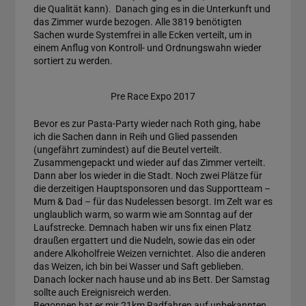
die Qualität kann). Danach ging es in die Unterkunft und
das Zimmer wurde bezogen. Alle 3819 benötigten
Sachen wurde Systemfrei in alle Ecken verteilt, um in
einem Anflug von Kontroll- und Ordnungswahn wieder
sortiert zu werden.
Pre Race Expo 2017
Bevor es zur Pasta-Party wieder nach Roth ging, habe
ich die Sachen dann in Reih und Glied passenden
(ungefährt zumindest) auf die Beutel verteilt.
Zusammengepackt und wieder auf das Zimmer verteilt.
Dann aber los wieder in die Stadt. Noch zwei Plätze für
die derzeitigen Hauptsponsoren und das Supportteam –
Mum & Dad – für das Nudelessen besorgt. Im Zelt war es
unglaublich warm, so warm wie am Sonntag auf der
Laufstrecke. Demnach haben wir uns fix einen Platz
draußen ergattert und die Nudeln, sowie das ein oder
andere Alkoholfreie Weizen vernichtet. Also die anderen
das Weizen, ich bin bei Wasser und Saft geblieben.
Danach locker nach hause und ab ins Bett. Der Samstag
sollte auch Ereignisreich werden.
Begonnen hat er mir 21km Radfahren auf unbekannten,