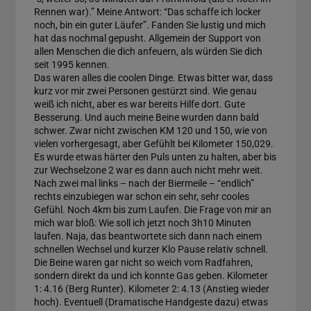
Rennen war).” Meine Antwort: “Das schaffe ich locker
noch, bin ein guter Läufer”. Fanden Sie lustig und mich
hat das nochmal gepusht. Allgemein der Support von
allen Menschen die dich anfeuern, als würden Sie dich
seit 1995 kennen.
Das waren alles die coolen Dinge. Etwas bitter war, dass
kurz vor mir zwei Personen gestürzt sind. Wie genau
weiß ich nicht, aber es war bereits Hilfe dort. Gute
Besserung. Und auch meine Beine wurden dann bald
schwer. Zwar nicht zwischen KM 120 und 150, wie von
vielen vorhergesagt, aber Gefühlt bei Kilometer 150,029.
Es wurde etwas härter den Puls unten zu halten, aber bis
zur Wechselzone 2 war es dann auch nicht mehr weit.
Nach zwei mal links – nach der Biermeile – “endlich”
rechts einzubiegen war schon ein sehr, sehr cooles
Gefühl. Noch 4km bis zum Laufen. Die Frage von mir an
mich war bloß: Wie soll ich jetzt noch 3h10 Minuten
laufen. Naja, das beantwortete sich dann nach einem
schnellen Wechsel und kurzer Klo Pause relativ schnell.
Die Beine waren gar nicht so weich vom Radfahren,
sondern direkt da und ich konnte Gas geben. Kilometer
1: 4.16 (Berg Runter). Kilometer 2: 4.13 (Anstieg wieder
hoch). Eventuell (Dramatische Handgeste dazu) etwas