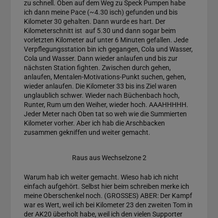
zu schnell. Oben auf dem Weg zu Speck Pumpen habe
ich dann meine Pace (~4.30 isch) gefunden und bis
Kilometer 30 gehalten. Dann wurde es hart. Der
Kilometerschnitt ist auf 5.30 und dann sogar beim
vorletzten Kilometer auf unter 6 Minuten gefallen. Jede
Verpflegungsstation bin ich gegangen, Cola und Wasser,
Cola und Wasser. Dann wieder anlaufen und bis zur
nächsten Station fighten. Zwischen durch gehen,
anlaufen, Mentalen-Motivations-Punkt suchen, gehen,
wieder anlaufen. Die Kilometer 33 bis ins Ziel waren
unglaublich schwer. Wieder nach Büchenbach hoch,
Runter, Rum um den Weiher, wieder hoch. AAAHHHHH.
Jeder Meter nach Oben tat so weh wie die Summierten
Kilometer vorher. Aber ich hab die Arschbacken
zusammen gekniffen und weiter gemacht.
Raus aus Wechselzone 2
Warum hab ich weiter gemacht. Wieso hab ich nicht
einfach aufgehört. Selbst hier beim schreiben merke ich
meine Oberschenkel noch. (GROSSES) ABER: Der Kampf
war es Wert, weil ich bei Kilometer 23 den zweiten Tom in
der AK20 überholt habe, weil ich den vielen Supporter