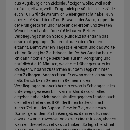
aus Augsburg einen Zieleinlauf zeigen wollte, weil Roth
einfach geil war, weil .. Fragt mich persönlich, ich erzähle
euch 101 Gründe warum ich weiter gemacht habe. Nun
aber zur AK und dem Tom: Er war in der Startgruppe 1 in
der Früh gestartet und hatte an der ersten und zweiten
Wende beim Laufen “noch” 6 Minuten. Bei der
Verpflegungsstation Speck (Runde 2) ist er dann das
erste mal gegangen (hat er mir nach dem Rennen
erzählt). Damit war ein Tagesziel erreicht und das wollte
ich (natürlich) ins Ziel bringen. Im Rother Stadion hatte
ich dann noch einige Sekunden auf ihn Vorsprung und
natürlich die 10 Minuten, welche er früher gestartet ist.
So lagen wir dann zusammen auf dem Teppich hinter
dem Zielbogen. Ansprechbar: Er etwas mehr, ich nur so
halb. Da ich beim Gehen (im Rennen in den
Verpflegungsstationen) bereits etwas in Schlangenlinien
unterwegs gewesen bin, war mir klar, dass ich alles
gegeben habe. Mehr noch als alles gegeben fanden auch
die netten Helfer des BRK. Bei Ihnen hatte ich nach
kurzer Zeit mit der Support Crew im Ziel, mein neues
Domizil gefunden. Zu trinken gab es dann endlich auch
etwas. Zwar intravenös und es war eine Infusion, aber es
war rein theoretisch etwas zu trinken. So lag ich erstmal
30 Minuten in Besten Händen (danke an die Ärzte und