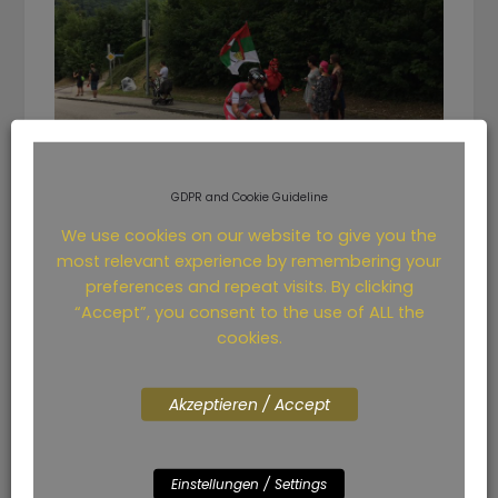
GDPR and Cookie Guideline
We use cookies on our website to give you the
most relevant experience by remembering your
preferences and repeat visits. By clicking
“Accept”, you consent to the use of ALL the
cookies.
Der Teufel trieb mich an
Akzeptieren / Accept
Die absoluten Highlights:
• Der Teufel aus Augsburg am Kalvarienberg in Greding.
Danke Paul für diese mega coole und super motivierende
Aktion. Auch an Sophie die mich am Berg angefeuert hat
Einstellungen / Settings
und die beiden Mädels aus der Jugendherberge. Hab