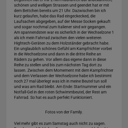
schönen und welligen Strassen und geendet hat er mit
dem Bettchen bereits um 21 Uhr. Dazwischen bin ich
kurz gelaufen, habe das Rad eingeckecked, die
Laufsachen abgegeben, auf der Messe Socken gekauft
und sogar nochmal zum Italiener sind wir gegangen.
Am spannendsten war es sicherlich in der Wechselzone 1
als ich mein Fahrrad zwischen den vielen weiteren
Hightech-Geräten zu dem Holzständer gebracht habe.
Ein unglaublich schönes Gefühl am Kampfrichter vorbei
in die Wechselzone und dann in die dritte Reihe an
Rädern zu gehen. Vor allem das eigene dann in diese
Reihe zu stellen und bis zum nächsten Tag dort zu
lassen. Zwischen dem Momement mit dem Kampfrichter
und dem Verlassen der Wechselzone habe ich bestimmt
noch 27 mal überlegt was ich in meine Beutel tun soll
und was am Rad bleibt. Am Ende: Startnummer und ein
Notfall-Gel in den roten Schwimmbeutel, der Rest am
Fahrrad. So hat es auch perfekt Funktioniert.
Fotos von der Family.
Viel mehr gibt es zum Samstag auch nicht zu sagen.