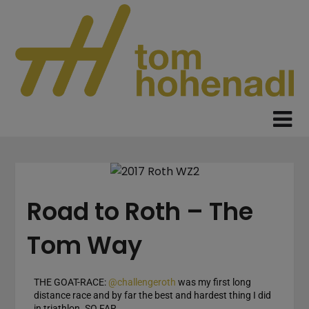
Road to Roth – The
Tom Way
THE GOAT-RACE:
@challengeroth
was my first long
distance race and by far the best and hardest thing I did
in triathlon. SO FAR.