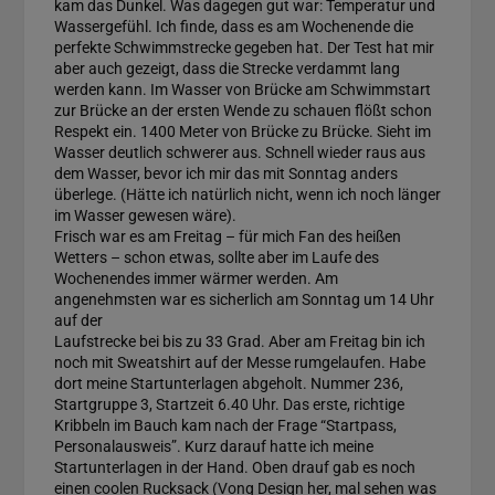
kam das Dunkel. Was dagegen gut war: Temperatur und
Wassergefühl. Ich finde, dass es am Wochenende die
perfekte Schwimmstrecke gegeben hat. Der Test hat mir
aber auch gezeigt, dass die Strecke verdammt lang
werden kann. Im Wasser von Brücke am Schwimmstart
zur Brücke an der ersten Wende zu schauen flößt schon
Respekt ein. 1400 Meter von Brücke zu Brücke. Sieht im
Wasser deutlich schwerer aus. Schnell wieder raus aus
dem Wasser, bevor ich mir das mit Sonntag anders
überlege. (Hätte ich natürlich nicht, wenn ich noch länger
im Wasser gewesen wäre).
Frisch war es am Freitag – für mich Fan des heißen
Wetters – schon etwas, sollte aber im Laufe des
Wochenendes immer wärmer werden. Am
angenehmsten war es sicherlich am Sonntag um 14 Uhr
auf der
Laufstrecke bei bis zu 33 Grad. Aber am Freitag bin ich
noch mit Sweatshirt auf der Messe rumgelaufen. Habe
dort meine Startunterlagen abgeholt. Nummer 236,
Startgruppe 3, Startzeit 6.40 Uhr. Das erste, richtige
Kribbeln im Bauch kam nach der Frage “Startpass,
Personalausweis”. Kurz darauf hatte ich meine
Startunterlagen in der Hand. Oben drauf gab es noch
einen coolen Rucksack (Vong Design her, mal sehen was