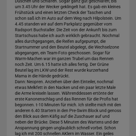
Duschen und Schlafen. Sogar ganz gut geschlafen; bis
um 3.45 Uhr der Wecker geklingelt hat. Es gab ein kleines
Frühstück und einen letzten Check der Taschen und
schon saß ich im Auto auf dem Weg nach Hilpolstein. Um
4.45 standen wir auf dem Parkplatz gegenüber vom
Radsport Buchstaller. Die Zeit von der Ankunft bis zum
Startschuss habe ich auch wirklich gebraucht. Nochmal
alles durchgegangen, die Reifen aufgepumpt, die
Startnummer und den Beutel abgelegt, die Wechselzone
abgegangen, ein Team-Foto geschossen. Sogar für
Warm-Machen war im ganzen Trubel um das Rennen
noch Zeit. Um 6.15 hatte ich alles fertig. Der Grüne
Beutel lag im LKW und der Rest wurde kurzerhand
Mama in die Hände gedrückt.
Dann: Neopren. Anziehen über den Einteiler, nochmal
etwas Melkfett in den Nacken und ein paar letzte Male
die Arme kreiseln lassen. Währenddessen ertönte der
erste Kanonenschlag und das Rennen für die Profis hat
begonnen. t-10 Minuten für mich. Ich stellte mich mit den
anderen 6.40 Startern in den Pre-Swim Block und genoss
den Blick aus dem Käfig auf die Zuschauer auf und
neben der Brücke. Diese 5 Minuten des Wartens und der
Anspannung gingen unglaublich schnell vorbei. Schon
lag ich mit 200 schnellen AKlern im Wasser. Ein geiles