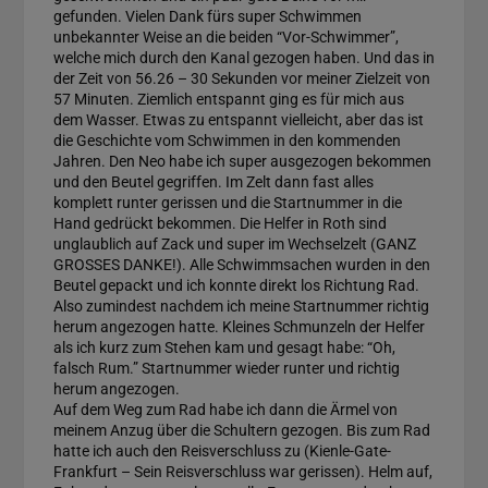
gefunden. Vielen Dank fürs super Schwimmen
unbekannter Weise an die beiden “Vor-Schwimmer”,
welche mich durch den Kanal gezogen haben. Und das in
der Zeit von 56.26 – 30 Sekunden vor meiner Zielzeit von
57 Minuten. Ziemlich entspannt ging es für mich aus
dem Wasser. Etwas zu entspannt vielleicht, aber das ist
die Geschichte vom Schwimmen in den kommenden
Jahren. Den Neo habe ich super ausgezogen bekommen
und den Beutel gegriffen. Im Zelt dann fast alles
komplett runter gerissen und die Startnummer in die
Hand gedrückt bekommen. Die Helfer in Roth sind
unglaublich auf Zack und super im Wechselzelt (GANZ
GROSSES DANKE!). Alle Schwimmsachen wurden in den
Beutel gepackt und ich konnte direkt los Richtung Rad.
Also zumindest nachdem ich meine Startnummer richtig
herum angezogen hatte. Kleines Schmunzeln der Helfer
als ich kurz zum Stehen kam und gesagt habe: “Oh,
falsch Rum.” Startnummer wieder runter und richtig
herum angezogen.
Auf dem Weg zum Rad habe ich dann die Ärmel von
meinem Anzug über die Schultern gezogen. Bis zum Rad
hatte ich auch den Reisverschluss zu (Kienle-Gate-
Frankfurt – Sein Reisverschluss war gerissen). Helm auf,