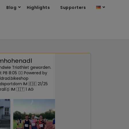
Blog
Highlights
Supporters
mhohenadl
ndwie Triathlet geworden.
 PB 8:05 🙋‍♂️
Powered by
ldrad.bikeshop
dsportdorn
IM 🇪🇪 21/25
all🥇 IM 🇮🇹 1 AG