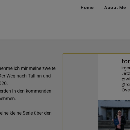
Home
About Me
to
Irge
ehme ich mir meine zweite
Jetzt
 Der Weg nach Tallinn und
@wi
2020.
@ra
Over
 werden in den kommenden
nnehmen.
eine kleine Serie über den