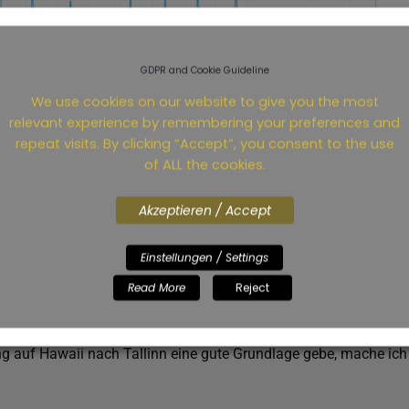
GDPR and Cookie Guideline
We use cookies on our website to give you the most
relevant experience by remembering your preferences and
repeat visits. By clicking “Accept”, you consent to the use
einem welligeren langem Lauf und einem flachen, langem Lauf 
of ALL the cookies.
eren um die Wellen auf der Laufstrecke von Tallinn gut wegste
Akzeptieren / Accept
Einstellungen / Settings
ke ab Kilometer 25 deutlich besser und stabiler Laufe als vor 3 
Read More
Reject
melt. Vor allem waren meine zwei längsten Läufe vor Roth 35 
e Tage nach Roth und die Regeneration der Beine hat schon gan
g auf Hawaii nach Tallinn eine gute Grundlage gebe, mache ich