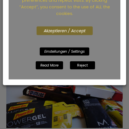
preferences and repeat visits. By clicking
“Accept”, you consent to the use of ALL the
Read More
cookies.
Akzeptieren / Accept
Einstellungen / Settings
Read More
Reject