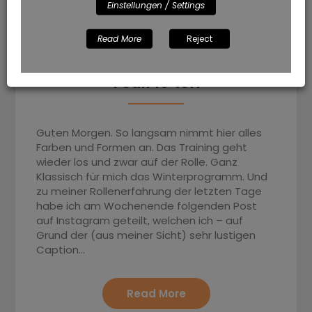
Einstellungen / Settings
Read More
Reject
Kulturbeitrag aus dem
Feuil·le·ton
Guten Morgen. So langsam nimmt hier alles
Farben und Formen an. Das Training geht
wieder los und zwar auf der Rolle. Ganz
Klassisch für mich das Winterprogramm. Und
zu meiner Rollenerfahrung der letzten Tage
habe ich am Wochenende folgenden Post
auf Instagram geteilt, welchen ich – auf
Grund der (aus meiner Sicht) sehr lustigen
Caption…
Read More