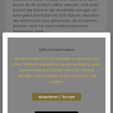
baust du dir einfach selber welcher. Und dazu
kostet die Summe der Einzelteile weniger als
eine gekaufte Plate mit 50% Rabatt. Natürlich
die Arbeitszeit raus gerechnet, da ich keinen
Berater-Satz für mein Hobby bekomme.
Ansonsten wäre…
Read More
GDPR and Cookie Guideline
We use cookies on our website to give you the
most relevant experience by remembering your
preferences and repeat visits. By clicking
“Accept”, you consent to the use of ALL the
cookies.
Akzeptieren / Accept