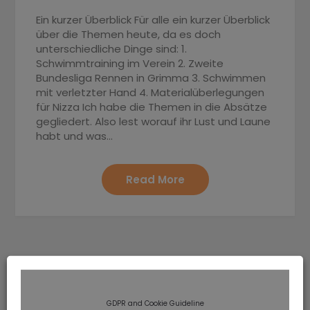
Ein kurzer Überblick Für alle ein kurzer Überblick
über die Themen heute, da es doch
unterschiedliche Dinge sind: 1.
Schwimmtraining im Verein 2. Zweite
Bundesliga Rennen in Grimma 3. Schwimmen
mit verletzter Hand 4. Materialüberlegungen
für Nizza Ich habe die Themen in die Absätze
gegliedert. Also lest worauf ihr Lust und Laune
habt und was…
Read More
GDPR and Cookie Guideline