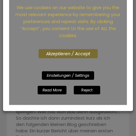
We use cookies on our website to give you the
most relevant experience by remembering your
preferences and repeat visits. By clicking
“Accept”, you consent to the use of ALL the
cookies.
Akzeptieren / Accept
Allein in Liga Zwei
Einstellungen / Settings
Read More
Reject
Reise an die Ostsee Da fährt man Richtung
Ostsee und hört ein paar Kilometer vor dem
Meer auf, um in einen See für 750 Meter zu
springen. Wer hat sich das denn ausgedacht…
So dachte ich dann zumindest kurz als ich
den folgenden kleinen Blog geschrieben
habe. Ein kurzer Bericht über meinen ersten