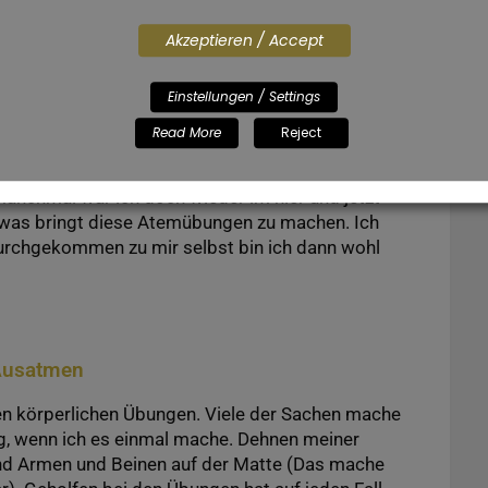
Akzeptieren / Accept
in der Stunde auch vorhanden. Los ging es mit
Einstellungen / Settings
s auf den eigenen Körper und sich selbst zu
Read More
Reject
m sich, unter anderem durch das Schließen der
s formulieren möchte), damit der Fokus auf sich
r manchmal war ich doch wieder im hier und jetzt
ch was bringt diese Atemübungen zu machen. Ich
durchgekommen zu mir selbst bin ich dann wohl
 Ausatmen
en körperlichen Übungen. Viele der Sachen mache
ng, wenn ich es einmal mache. Dehnen meiner
und Armen und Beinen auf der Matte (Das mache