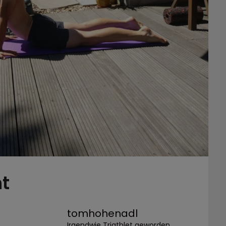
t
tomhohenadl
Irgendwie Triathlet geworden.