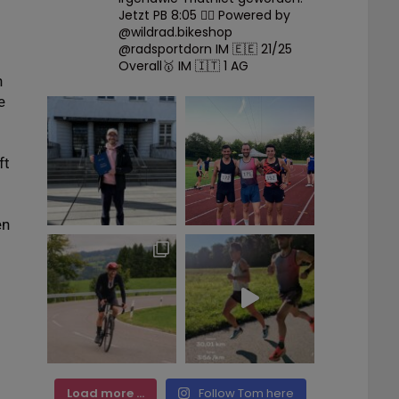
Jetzt PB 8:05 🙋‍♂️
Powered by
@wildrad.bikeshop
@radsportdorn
IM 🇪🇪 21/25
Overall🥇 IM 🇮🇹 1 AG
n
e
ft
en
Load more ...
Follow Tom here