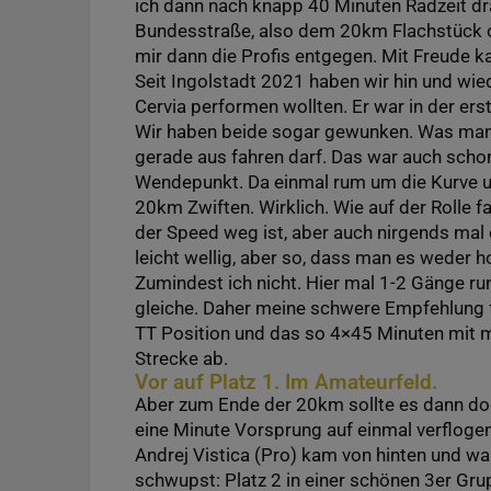
ich dann nach knapp 40 Minuten Radzeit dra
Bundesstraße, also dem 20km Flachstück o
mir dann die Profis entgegen. Mit Freude 
Seit Ingolstadt 2021 haben wir hin und wie
Cervia performen wollten. Er war in der er
Wir haben beide sogar gewunken. Was man 
gerade aus fahren darf. Das war auch scho
Wendepunkt. Da einmal rum um die Kurve un
20km Zwiften. Wirklich. Wie auf der Rolle f
der Speed weg ist, aber auch nirgends mal e
leicht wellig, aber so, dass man es weder h
Zumindest ich nicht. Hier mal 1-2 Gänge r
gleiche. Daher meine schwere Empfehlung für
TT Position und das so 4×45 Minuten mit m
Strecke ab.
Vor auf Platz 1. Im Amateurfeld.
Aber zum Ende der 20km sollte es dann do
eine Minute Vorsprung auf einmal verflogen
Andrej Vistica (Pro) kam von hinten und wa
schwupst: Platz 2 in einer schönen 3er Gr