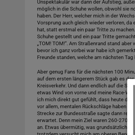
Unspektakulär war dann der Aufstieg, außer
möglich in die Schuhe wollen, obwohl sie 
haben. Der Herr, welcher mich in der Wechse
Vorsprung auch gleich wieder verloren, da
hat, statt erstmal ein paar Tritte zu mache
Schuhe gestellt und ein paar Tritte gemac
„TOM! TOM!“. Am Straßenrand stand aber wir
bevor ich ganz vorbei war habe ich gemerkt
Freunde standen, welche am nächsten Tag be
Aber genug Fans für die nächsten 100 Minu
auf dem ersten längerem Stück gab es das G
Kreisverkehr. Und dann endlich auf die Stra
etwas Wind von vorne und meine Race-Wat
ich mich direkt gut gefühlt, dass heute die
vor allem, mentalen Rückschläge haben erw
Strecke zur Bundesstraße sagte dann relati
erwartet. Denn mein Ziel waren 260-270 Wa
an. Etwas übermütig, was grundsätzlich kein
trotzdem versucht mich am oberen Bereich