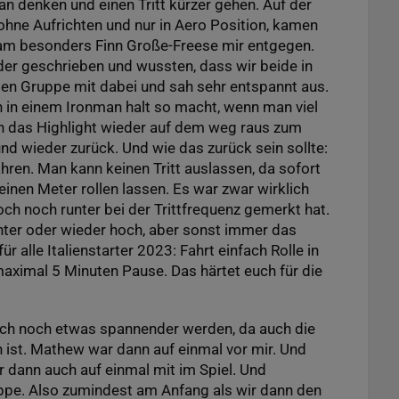
n denken und einen Tritt kürzer gehen. Auf der
hne Aufrichten und nur in Aero Position, kamen
kam besonders Finn Große-Freese mir entgegen.
der geschrieben und wussten, dass wir beide in
sten Gruppe mit dabei und sah sehr entspannt aus.
in einem Ironman halt so macht, wenn man viel
n das Highlight wieder auf dem weg raus zum
d wieder zurück. Und wie das zurück sein sollte:
ahren. Man kann keinen Tritt auslassen, da sofort
inen Meter rollen lassen. Es war zwar wirklich
och noch runter bei der Trittfrequenz gemerkt hat.
unter oder wieder hoch, aber sonst immer das
 alle Italienstarter 2023: Fahrt einfach Rolle in
aximal 5 Minuten Pause. Das härtet euch für die
ch noch etwas spannender werden, da auch die
 ist. Mathew war dann auf einmal vor mir. Und
r dann auch auf einmal mit im Spiel. Und
uppe. Also zumindest am Anfang als wir dann den