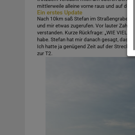
mittlerweile alleine vorne raus und auf der
Ein erstes Update
Nach 10km saß Stefan im Straßengraben un
und mir etwas zugerufen. Vor lauter Zahlen 
verstanden. Kurze Rückfrage: „WIE VIEL?“. Al
habe. Stefan hat mir danach gesagt, dass e
Ich hatte ja genügend Zeit auf der Streck
zur T2.