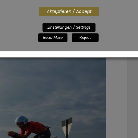
 Verfolgung von Amateur-Platz 1.
Akzeptieren / Accept
d hat ein paar wirklich schöne Fotos gemacht
und schnell Fahren habe ich aber nur Platz 1 ist 1
Einstellungen / Settings
so alles in Caps, weil ich wirklich geschrien
Read More
Reject
r mir den Abstand auf Platz 1 durchgerufen hat.
e darüber nachzudenken. Es waren noch 170km bis