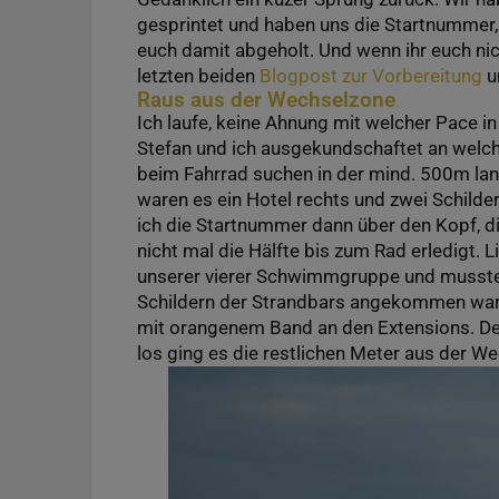
gesprintet und haben uns die Startnummer,
euch damit abgeholt. Und wenn ihr euch nic
letzten beiden
Blogpost zur Vorbereitung
u
Raus aus der Wechselzone
Ich laufe, keine Ahnung mit welcher Pace i
Stefan und ich ausgekundschaftet an welc
beim Fahrrad suchen in der mind. 500m lan
waren es ein Hotel rechts und zwei Schilde
ich die Startnummer dann über den Kopf, di
nicht mal die Hälfte bis zum Rad erledigt. 
unserer vierer Schwimmgruppe und musste s
Schildern der Strandbars angekommen war e
mit orangenem Band an den Extensions. Den
los ging es die restlichen Meter aus der W