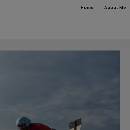
Home
About Me