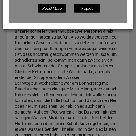
letzten Boje und mussten nur noch zurück zum Strand.
Von Vier auf Eins
Read More
Reject
Auf den letzten Metern aber noch deutlich vom Strand
weg konnte ich sogar schon ein paar Sprünge wieder
machen. Was mich da gewundert hat war, dass aus
unserer schnellen vierer Gruppe zwei Personen direkt
angefangen haben zu laufen. Also wo das Wasser noch
für meinen Geschmack deutlich zu tief zum Laufen war.
Und nach ein paar Sprüngen wurde es sogar wieder so
tief, dass nochmal geschwommen werden musste, um
schneller zu sein. So kommt man dann zwar als viert
bester Schwimmer der Gruppe, zumindest als viertes
Glied der Kette, um die letzte Wendemarke, aber als
erster der Gruppe aus dem Wasser.
Der Weg zur Wechselzone war am Donnerstag mit
Badelatschen noch eine gute Minute lang, aber danach
fühlte es sich im Rennen gar nicht an. Ich wollte zuerst
loslaufen, dann die Brille hoch tun und danach den Neo
oben herum ausziehen. So hab ich es auch dann
gemacht. Auf dem Weg waren einige Duschen mit nicht
salzigem Wasser. Bis dahin hatte ich den Neo bei der
Hüfte und auch dann einen Schritt kürzer getreten, um
etwas Wasser über den Einteiler und in den Neo laufen
zu lassen. Danach habe ich dann meinen Einteiler,