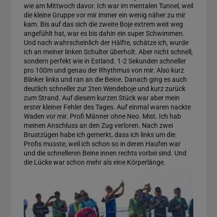
wie am Mittwoch davor. Ich war im mentalen Tunnel, weil
die kleine Gruppe vor mir immer ein wenig näher zu mir
kam. Bis auf das sich die zweite Boje extrem weit weg
angefühlt hat, war es bis dahin ein super Schwimmen.
Und nach wahrscheinlich der Hälfte, schätze ich, wurde
ich an meiner linken Schulter überholt. Aber nicht schnell,
sondern perfekt wie in Estland. 1-2 Sekunden schneller
pro 100m und genau der Rhythmus von mir. Also kurz
Blinker links und ran an die Beine. Danach ging es auch
deutlich schneller zur 2ten Wendeboje und kurz zurück
zum Strand. Auf diesem kurzen Stück war aber mein
erster kleiner Fehler des Tages. Auf einmal waren nackte
Waden vor mir. Profi Männer ohne Neo. Mist. Ich hab
meinen Anschluss an den Zug verloren. Nach zwei
Brustzügen habe ich gemerkt, dass ich links um die
Profis musste, weil ich schon so in deren Haufen war
und die schnelleren Beine innen rechts vorbei sind. Und
die Lücke war schon mehr als eine Körperlänge.