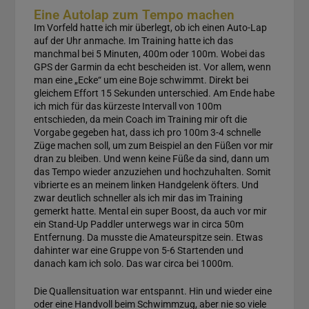
Eine Autolap zum Tempo machen
Im Vorfeld hatte ich mir überlegt, ob ich einen Auto-Lap
auf der Uhr anmache. Im Training hatte ich das
manchmal bei 5 Minuten, 400m oder 100m. Wobei das
GPS der Garmin da echt bescheiden ist. Vor allem, wenn
man eine „Ecke“ um eine Boje schwimmt. Direkt bei
gleichem Effort 15 Sekunden unterschied. Am Ende habe
ich mich für das kürzeste Intervall von 100m
entschieden, da mein Coach im Training mir oft die
Vorgabe gegeben hat, dass ich pro 100m 3-4 schnelle
Züge machen soll, um zum Beispiel an den Füßen vor mir
dran zu bleiben. Und wenn keine Füße da sind, dann um
das Tempo wieder anzuziehen und hochzuhalten. Somit
vibrierte es an meinem linken Handgelenk öfters. Und
zwar deutlich schneller als ich mir das im Training
gemerkt hatte. Mental ein super Boost, da auch vor mir
ein Stand-Up Paddler unterwegs war in circa 50m
Entfernung. Da musste die Amateurspitze sein. Etwas
dahinter war eine Gruppe von 5-6 Startenden und
danach kam ich solo. Das war circa bei 1000m.
Die Quallensituation war entspannt. Hin und wieder eine
oder eine Handvoll beim Schwimmzug, aber nie so viele