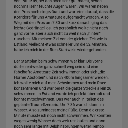
von Paul Kay, der das doch sehr gut macht, schon
nochmal sehr feuchte Augen waren. Wir waren neben
den Pros noch eingezäunt und warteten darauf, dass die
Korridore für uns Amateure aufgemacht werden. Also
Weg mit den Pros um 7:30 und kurz danach ging das
leichte Gedrängel los. Ich persönlich wollte nicht nach
ganz vorne, aber auch nicht zu weit nach „hinten“
rutschen. Mit meinem Ziel von der gleichen Zeit wie in
Estland, vielleicht etwas schneller um die 52 Minuten,
habe ich mich in der 5ten Startwelle wiedergefunden.
Der Startplan beim Schwimmen war klar: Die vorne
dürfen entweder ganz schnell weg sein und eine
fabelhafte Amateure-Zeit schwimmen oder sich „die
Hörner Abstoßen“ und nach 400m langsamer werden.
Ich wollte mich auf mein Schwimmen und mein Race
konzentrieren und war bereit die ganze Strecke allein zu
schwimmen. In Estland wurde ich perfekt überholt und
konnte mitschwimmen. Das war auch in Italien das
geplante Traum-Szenario. Um 7:36 war ich dann im
Wasser. Also zumindest meine Füße. Denn die erste
Minute musste ich noch nicht schwimmen. Wir konnten
wegen wenig Wasser doch weit reinlaufen und dann
noch sehr lange mit Delphinsprüngen weiter Tempo