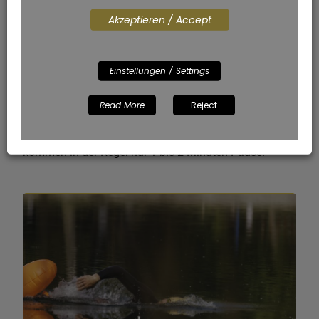
Nachmittag war ich nochmal 45 Minuten im Wasser.
Akzeptieren / Accept
Was ich immer bemerke, wenn ich im Freiwasser bin,
ist die Belastung durch das Dauerschwimmen. Im
Becken hat man doch einmal eine kurze Pause am
Einstellungen / Settings
Rand zwischen den Sets oder den einzelnen Strecken.
Im Freiwasser schwimme ich meistens die Strecke
Read More
Reject
durch. Hin und wieder mache ich eine kurze Pause,
aber zu den 30 Minuten auf der Uhr mit Schwimmzeit
kommen in der Regel nur 1 bis 2 Minuten Pause.