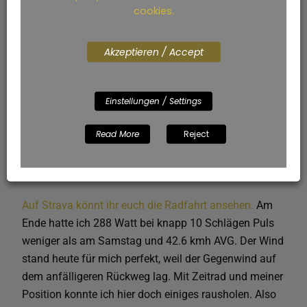
cookies.
als am Samstag. Und dafür würde ich definitiv alles
an Energie brauchen, was ich eingeladen hatte. Und
dazu zählten auch zwei Gels in meinem Einteiler.
Akzeptieren / Accept
Leider waren die nach 1km auf dem Rad nicht mehr in
den Taschen. Im Nachhinein habe ich erfahren, dass
mir die beim Schwimmausstieg aus den Taschen
Einstellungen / Settings
gefallen waren. Tja, Pech gehabt. Also nur die
Read More
Reject
Gelflasche im Rahmen. Meine Reaktion darauf war
noch etwas konservativer zu fahren, damit für das
Laufen noch etwas Energie da ist.
Auf Strava könnt ihr euch die Radfahrt ansehen.
Am
Ende hatte ich 288 Watt bei knapp 10 Schlägen Puls
weniger als am Samstag und 42.6 kmh AVG. Der Wind
stand heute für mich perfekt, weil der Gegenwind auf
dem anfälligeren Rückweg lag. Mit Zeitrad und meiner
Position konnte ich hier doch einiges rausholen. Also