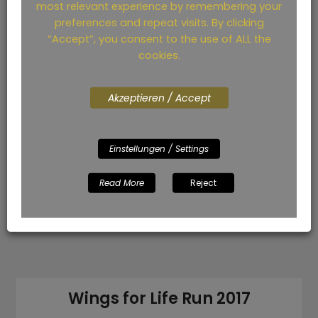
most relevant experience by remembering your
preferences and repeat visits. By clicking
2017 war ein Highlight Jahr für mich. eines
“Accept”, you consent to the use of ALL the
dieser geilen Lights war das Rennen in
cookies.
Ingolstadt, weil ich dort zum ersten mal
komplett meine Form beweisen konnte. Und
sogar ein wenig Absahnen durfte. Den
Akzeptieren / Accept
Rückblick auf Ingoldorf findest du ihm
folgenden Blog: oder Ingolstadt. Je nachdem,
ob man aus einem größeren Dorf kommt
Einstellungen / Settings
oder tatsächlich…
Read More
Reject
Read More
Wings for Life Run 2017